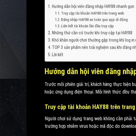
Hướng dẫn hội viên đăng nhập HAY88 nhanh gọn
Truy cập tài khoản HAY88 trên trang web
Đăng nhập HAY88 an toàn qua app di động
Liên kết tài khoản lần đầu truy cập
Những thứ cần có trước khi truy cập tại HAY88
Khó khăn người chơi thường gặp trong khi log in 
TOP 3 sản phẩm nên trải nghiệm sau khi đăng n
Lời kết
Hướng dẫn hội viên đăng nhậ
Trước mỗi phiên giải trí, khách hàng thực hiện
hoặc ứng dụng điện thoại. Mỗi hình thức đều th
Truy cập tài khoản HAY88 trên trang
Người chơi sử dụng trang web không cần phải tả
trường hợp nhiễm virus hoặc mã độc do downloa