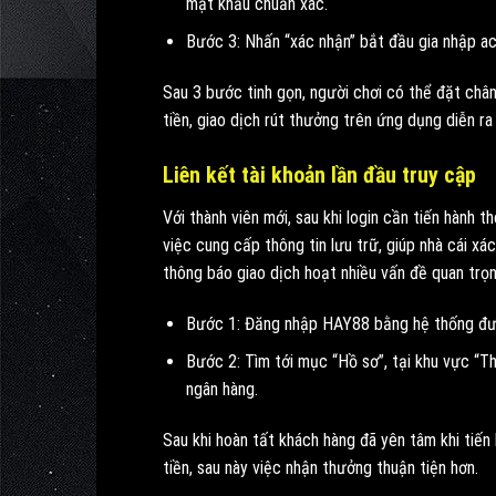
mật khẩu chuẩn xác.
Bước 3: Nhấn “xác nhận” bắt đầu gia nhập a
Sau 3 bước tinh gọn, người chơi có thể đặt chân 
tiền, giao dịch rút thưởng trên ứng dụng diễn ra
Liên kết tài khoản lần đầu truy cập
Với thành viên mới, sau khi login cần tiến hành t
việc cung cấp thông tin lưu trữ, giúp nhà cái xá
thông báo giao dịch hoạt nhiều vấn đề quan trọ
Bước 1: Đăng nhập HAY88 bằng hệ thống đườn
Bước 2: Tìm tới mục “Hồ sơ”, tại khu vực “Th
ngân hàng.
Sau khi hoàn tất khách hàng đã yên tâm khi tiế
tiền, sau này việc nhận thưởng thuận tiện hơn.