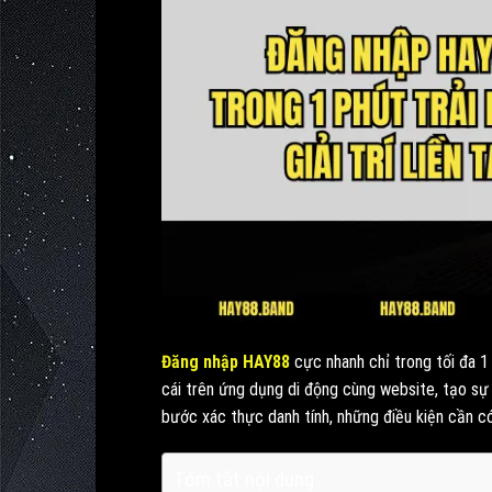
Đăng nhập HAY88
cực nhanh chỉ trong tối đa 
cái trên ứng dụng di động cùng website, tạo sự 
bước xác thực danh tính, những điều kiện cần có
Tóm tắt nội dung