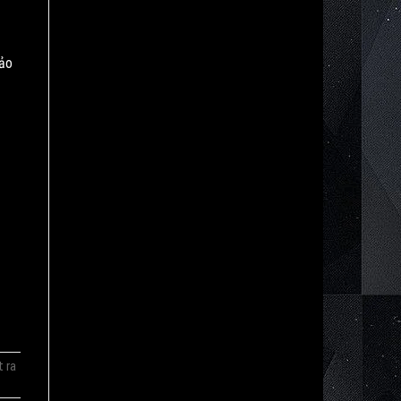
hảo
t ra