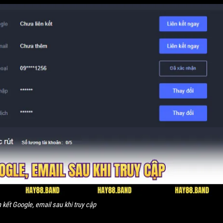
 kết Google, email sau khi truy cập