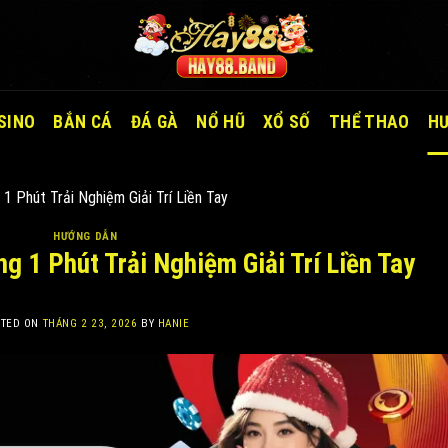
SINO
BẮN CÁ
ĐÁ GÀ
NỔ HŨ
XỔ SỐ
THỂ THAO
H
 Phút Trải Nghiệm Giải Trí Liền Tay
HƯỚNG DẪN
 1 Phút Trải Nghiệm Giải Trí Liền Tay
STED ON
THÁNG 2 23, 2026
BY
HANIE