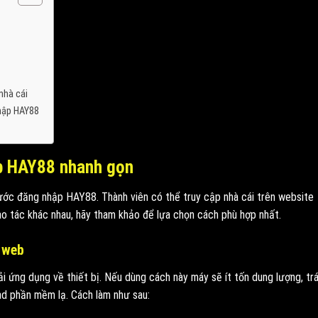
nhà cái
hập HAY88
p HAY88 nhanh gọn
 bước đăng nhập HAY88. Thành viên có thể truy cập nhà cái trên website
ao tác khác nhau, hãy tham khảo để lựa chọn cách phù hợp nhất.
 web
i ứng dụng về thiết bị. Nếu dùng cách này máy sẽ ít tốn dung lượng, tr
d phần mềm lạ. Cách làm như sau: