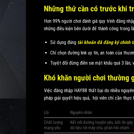
Những thứ cần có trước khi t
Hơn 99% người chơi đánh giá quy trình đăng nhậ
những điều kiện bên dưới để thành công trong lầ
Sử dụng đúng
tài khoản đã đăng ký chính 
Chỉ chọn đường link uy tín, an toàn của thươ
Tuyệt đối đừng điền sai mật khẩu quá 3 lần, 
Khó khăn người chơi thường gặ
Việc đăng nhập HAY88 thất bại do nhiều nguyên
pháp giải quyết hiệu quả, hội viên chỉ cần thực 
Lỗi
Nguyên nhân
Chất lượng
Kết nối đường truyền yếu, bất ổn gây
mạng yếu
dữ liệu tới máy chủ, phản hồi chậm.