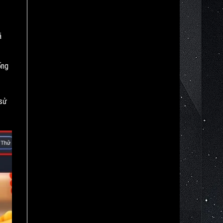
ã
ống
 sử