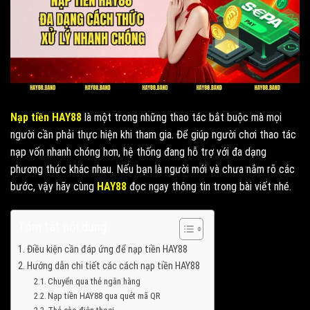
Nạp tiền HAY88
là một trong những thao tác bắt buộc mà mọi
người cần phải thực hiện khi tham gia. Để giúp người chơi thao tác
nạp vốn nhanh chóng hơn, hệ thống đang hỗ trợ với đa dạng
phương thức khác nhau. Nếu bạn là người mới và chưa nắm rõ các
bước, vậy hãy cùng
HAY88
đọc ngay thông tin trong bài viết nhé.
Tóm tắt nội dung
Điều kiện cần đáp ứng để nạp tiền HAY88
Hướng dẫn chi tiết các cách nạp tiền HAY88
Chuyển qua thẻ ngân hàng
Nạp tiền HAY88 qua quét mã QR