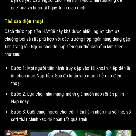
bạn đã yêu cầu. Người chơi tiến hành vào SmartBanking để
quét mã và hoàn tất quy trình giao dịch.
Thẻ cào điện thoại
Cách thức nạp tiền HAY88 này khá được nhiều người chơi ưa
chuộng bởi sẽ rất phù hợp với các trường hợp ngân hàng đang gặp
tình trạng lỗi. Người chơi để nạp tiền qua thẻ cào cần làm theo
như sau:
Bước 1: Mọi người tiến hành truy cập vào tài khoản, tiếp đến là
ấn chọn mục Nạp tiền. Sau đó là ấn vào mục Thẻ cào điện
thoại.
Bước 2: Lựa chọn nhà mạng, mệnh giá muốn nạp rồi ấn phím
Nạp ngay.
Bước 3: Cuối cùng, người chơi cần tiến hành nhập mã số thẻ, số
seri thật chính xác để hoàn tất quá trình.