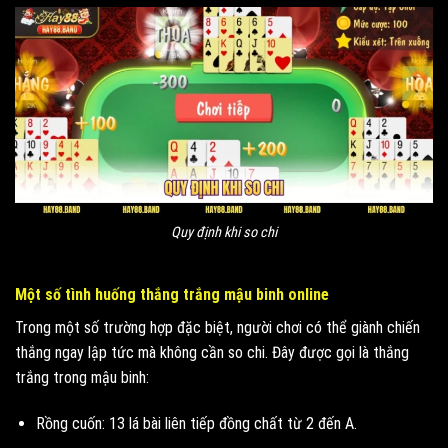
Quy định khi so chi
Một số tình huống thắng trắng mậu binh online
Trong một số trường hợp đặc biệt, người chơi có thể giành chiến
thắng ngay lập tức mà không cần so chi. Đây được gọi là thắng
trắng trong mậu binh:
Rồng cuốn: 13 lá bài liên tiếp đồng chất từ 2 đến A.