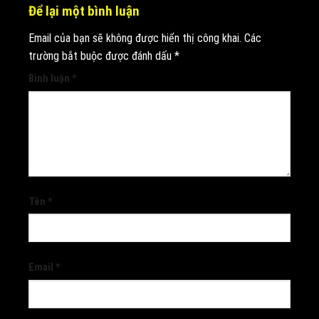
Để lại một bình luận
Email của bạn sẽ không được hiển thị công khai.
Các
trường bắt buộc được đánh dấu
*
Bình luận
*
Tên
*
Email
*